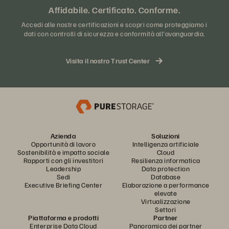
Affidabile. Certificato. Conforme.
Semplificazione delle attività di gestione, deployment,
manutenzione e scalabilità dell'infrastruttura, dagli
Accedi alle nostre certificazioni e scopri come proteggiamo i
dati con controlli di sicurezza e conformità all'avanguardia.
ambienti on-premise agli ambienti multicloud.
Possibilità di gestire i livelli di storage, elaborazione e rete
da una singola interfaccia
Visita il nostro Trust Center
Monitoraggio e gestione dei consumi in tempo reale
Data reduction leader del settore
Resilienza di tier 1 con nessuna perdita di performance
Disaster recovery e protezione integrati
Gestione flash globale
Azienda
Soluzioni
Opportunità di lavoro
Intelligenza artificiale
Sostenibilità e impatto sociale
Cloud
Rapporti con gli investitori
Resilienza informatica
Leadership
Data protection
Sedi
Database
Executive Briefing Center
Elaborazione a performance
elevate
Virtualizzazione
Settori
Piattaforma e prodotti
Partner
Enterprise Data Cloud
Panoramica dei partner