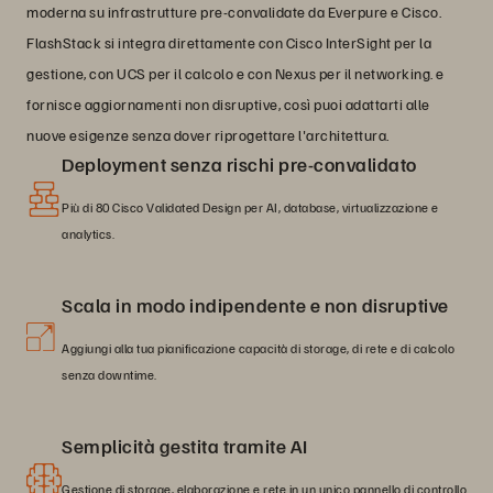
moderna su infrastrutture pre-convalidate da Everpure e Cisco.
FlashStack si integra direttamente con Cisco InterSight per la
gestione, con UCS per il calcolo e con Nexus per il networking. e
fornisce aggiornamenti non disruptive, così puoi adattarti alle
nuove esigenze senza dover riprogettare l'architettura.
Deployment senza rischi pre-convalidato
Più di 80 Cisco Validated Design per AI, database, virtualizzazione e
analytics.
Scala in modo indipendente e non disruptive
Aggiungi alla tua pianificazione capacità di storage, di rete e di calcolo
senza downtime.
Semplicità gestita tramite AI
Gestione di storage, elaborazione e rete in un unico pannello di controllo