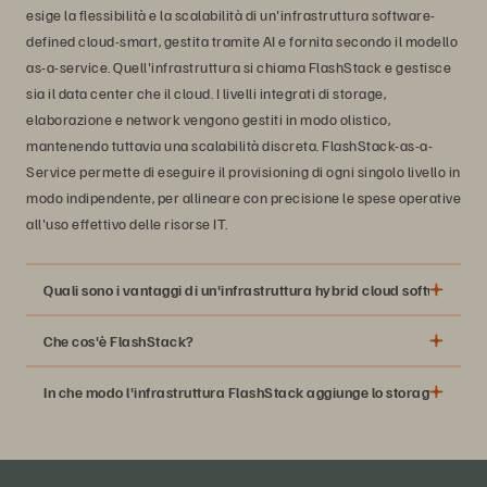
esige la flessibilità e la scalabilità di un'infrastruttura software-
defined cloud-smart, gestita tramite AI e fornita secondo il modello
as-a-service. Quell'infrastruttura si chiama FlashStack e gestisce
sia il data center che il cloud. I livelli integrati di storage,
elaborazione e network vengono gestiti in modo olistico,
mantenendo tuttavia una scalabilità discreta. FlashStack-as-a-
Service permette di eseguire il provisioning di ogni singolo livello in
modo indipendente, per allineare con precisione le spese operative
all'uso effettivo delle risorse IT.
Quali sono i vantaggi di un'infrastruttura hybrid cloud software-de
Che cos'è FlashStack?
Consolidamento delle risorse di storage, network ed
In che modo l'infrastruttura FlashStack aggiunge lo storage softwa
elaborazione in una singola soluzione hardware e
software gestita tramite AI.
Allineamento preciso dei requisiti di capacità e dei costi
di infrastruttura alle esigenze IT del business.