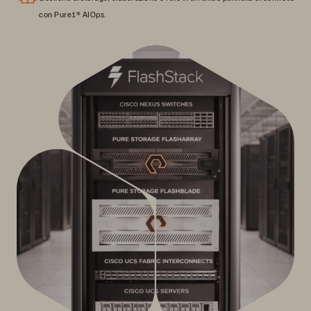
con Pure1® AIOps.