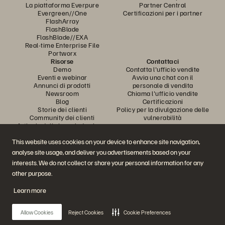
La piattaforma Everpure
Partner Central
Evergreen//One
Certificazioni per i partner
FlashArray
FlashBlade
FlashBlade//EXA
Real-time Enterprise File
Portworx
Risorse
Contattaci
Demo
Contatta l'ufficio vendite
Eventi e webinar
Avvia una chat con il
Annunci di prodotti
personale di vendita
Newsroom
Chiama l'ufficio vendite
Blog
Certificazioni
Storie dei clienti
Policy per la divulgazione delle
Community dei clienti
vulnerabilità
Articolo della knowledge base
This website uses cookies on your device to enhance site navigation,
analyse site usage, and deliver you advertisements based on your
Partecipa alla conversazione
interests. We do not collect or share your personal information for any
Segui tutti i canali social ufficiali di Everpure
other purpose.
Learn more
© 2026 Everpure, Inc. Tutti i diritti sono riservati.
Allow Cookies
Reject Cookies
Cookie Preferences
Privacy
Termini del sito Web
Note legali
Trust Center
Impostazioni dei cookie
Non vendere e non condividere i miei dati