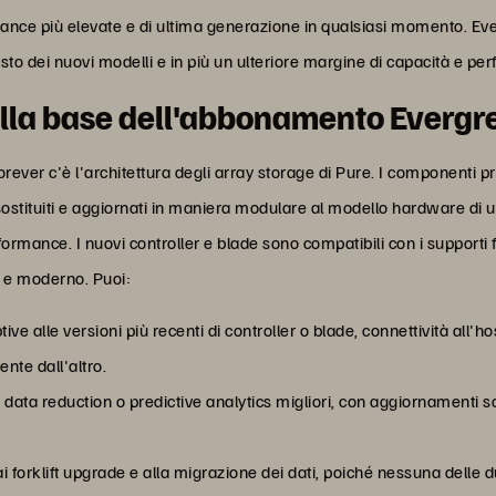
ance più elevate e di ultima generazione in qualsiasi momento. Ever 
uisto dei nuovi modelli e in più un ulteriore margine di capacità e p
 alla base dell'abbonamento Everg
er c'è l'architettura degli array storage di Pure. I componenti prin
sostituiti e aggiornati in maniera modulare al modello hardware di 
formance. I nuovi controller e blade sono compatibili con i supporti f
e e moderno. Puoi:
 alle versioni più recenti di controller o blade, connettività all'hos
ente dall'altro.
data reduction o predictive analytics migliori, con aggiornamenti 
 ai forklift upgrade e alla migrazione dei dati, poiché nessuna delle d