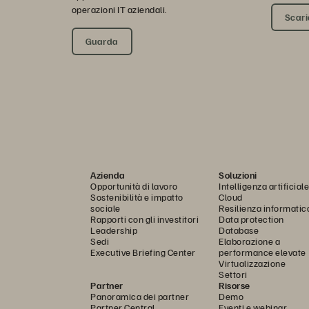
operazioni IT aziendali.
Scaric
Guarda
Azienda
Soluzioni
Opportunità di lavoro
Intelligenza artificiale
Sostenibilità e impatto
Cloud
sociale
Resilienza informatic
Rapporti con gli investitori
Data protection
Leadership
Database
Sedi
Elaborazione a
Executive Briefing Center
performance elevate
Virtualizzazione
Settori
Partner
Risorse
Panoramica dei partner
Demo
Partner Central
Eventi e webinar