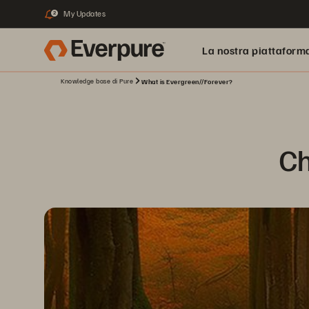
My Updates
2
La nostra piattaform
Knowledge base di Pure
What is Evergreen//Forever?
Ch