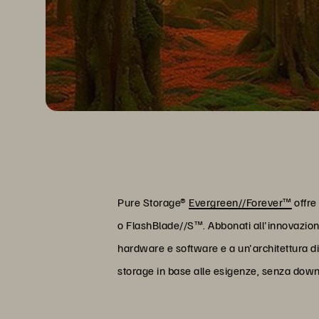
Pure Storage®
Evergreen//Forever™
offre 
o FlashBlade//S™. Abbonati all'innovazio
hardware e software e a un'architettura di
storage in base alle esigenze, senza downti