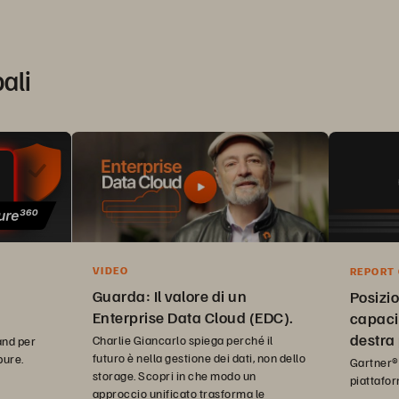
pali
VIDEO
REPORT
QUADRA
Guarda: Il valore di un
Posizio
Enterprise Data Cloud (EDC).
capaci
destra
Charlie Giancarlo spiega perché il
and per
futuro è nella gestione dei dati, non dello
pure.
visione
Gartner®
storage. Scopri in che modo un
piattafor
approccio unificato trasforma le