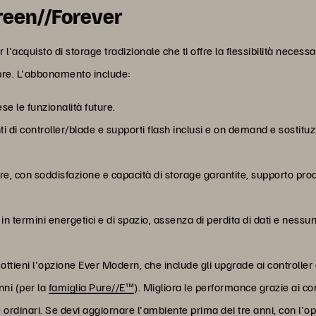
reen//Forever
cquisto di storage tradizionale che ti offre la flessibilità necessa
pre. L'abbonamento include:
e le funzionalità future.
di controller/blade e supporti flash inclusi e on demand e sosti
ore, con soddisfazione e capacità di storage garantite, supporto proat
n termini energetici e di spazio, assenza di perdita di dati e nessu
ottieni l'opzione Ever Modern, che include gli upgrade ai controlle
nni (per la
famiglia Pure//E™
). Migliora le performance grazie ai c
ordinari. Se devi aggiornare l'ambiente prima dei tre anni, con l'o