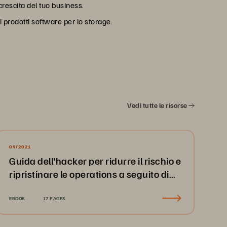
rescita del tuo business.
i prodotti software per lo storage.
Vedi tutte le risorse
09/2021
Guida dell'hacker per ridurre il rischio e
ripristinare le operations a seguito di
un attacco ransomware
EBOOK
17 PAGES