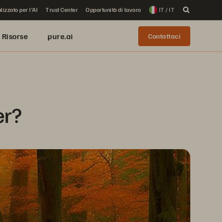
lizzato per l'AI
Trust Center
Opportunità di lavoro
IT / IT
Risorse
pure.ai
Contattaci
er?