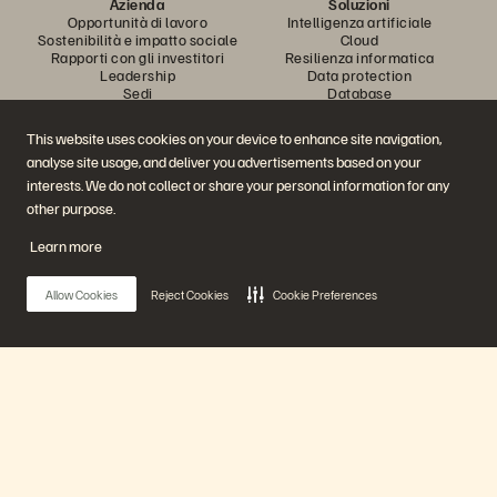
Azienda
Soluzioni
Opportunità di lavoro
Intelligenza artificiale
Sostenibilità e impatto sociale
Cloud
Rapporti con gli investitori
Resilienza informatica
Leadership
Data protection
Sedi
Database
Executive Briefing Center
Elaborazione a performance
elevate
This website uses cookies on your device to enhance site navigation,
Virtualizzazione
analyse site usage, and deliver you advertisements based on your
Settori
Piattaforma e prodotti
Partner
interests. We do not collect or share your personal information for any
Enterprise Data Cloud
Panoramica dei partner
other purpose.
La piattaforma Everpure
Partner Central
Evergreen//One
Certificazioni per i partner
Learn more
FlashArray
FlashBlade
FlashBlade//EXA
Allow Cookies
Reject Cookies
Cookie Preferences
Real-time Enterprise File
Portworx
Risorse
Contattaci
Demo
Contatta l'ufficio vendite
Eventi e webinar
Avvia una chat con il
Annunci di prodotti
personale di vendita
Main Menu
Newsroom
Chiama l'ufficio vendite
Blog
Certificazioni
Storie dei clienti
Policy per la divulgazione delle
La nostra piattaforma
Community dei clienti
vulnerabilità
Articolo della knowledge base