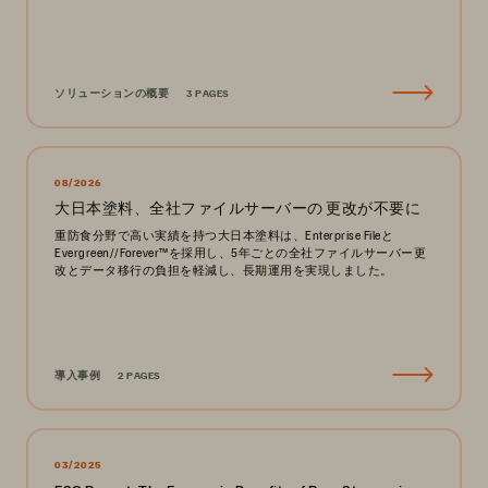
ソリューションの概要
3 PAGES
08/2026
大日本塗料、全社ファイルサーバーの 更改が不要に
重防食分野で高い実績を持つ大日本塗料は、Enterprise Fileと
Evergreen//Forever™を採用し、5年ごとの全社ファイルサーバー更
改とデータ移行の負担を軽減し、長期運用を実現しました。
導入事例
2 PAGES
03/2025