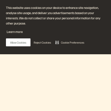
エグゼクティブ・ブリーフ
ィング・センター
This website uses cookies on your device to enhance site navigation,
プラットフォームと製品
パートナー
analyse site usage, and deliver you advertisements based on your
エンタープライズ・デー
パートナー概要
タ・クラウド
Partner Central
interests. We do not collect or share your personal information for any
Everpure プラットフォーム
パートナー認定
other purpose.
Evergreen//One
FlashArray
Learn more
FlashBlade
FlashBlade//EXA
リアルタイムのエンタープ
Allow Cookies
Reject Cookies
Cookie Preferences
ライズ・ファイル
Portworx
関連リソース
連絡先
Pure360 デモ
ご相談・お問い合わせ
イベントと Web セミナー
認定プログラム
製品その他の最新情報
脆弱性開示ポリシー
Main Menu
ニュースルーム
ブログ
導入事例
プラットフォーム
お客さまコミュニティ
ナレッジ・用語
製品
公式 SNS
是非フォローをお願いします！
ソリューション