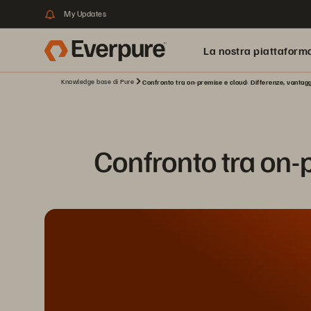
My Updates
La nostra piattaform
Knowledge base di Pure
Confronto tra on-premise e cloud: Differenze, vantaggi
Confronto tra on-p