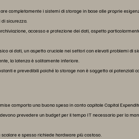
re completamente i sistemi di storage in base alle proprie esigenze
 di sicurezza.
i archiviazione, accesso e protezione dei dati, aspetto particolarmen
co ai dati, un aspetto cruciale nei settori con elevati problemi di s
te, la latenza è solitamente inferiore.
ti e prevedibili poiché lo storage non è soggetto ai potenziali coll
emise comporta una buona spesa in conto capitale Capital Expendit
 devono prevedere un budget per il tempo IT necessario per la ma
da scalare e spesso richiede hardware più costoso.