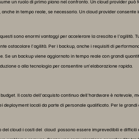
 assume un ruolo di primo piano nel confronto. Un cloud provider può
, anche in tempo reale, se necessario. Un cloud provider consente ino
uesti sono enormi vantaggi per accelerare la crescita e l'agilità. Tutt
ente ostacolare l'agilità. Per i backup, anche i requisiti di performa
se. Se un backup viene aggiornato in tempo reale con grandi quanti
oduzione o alla tecnologia per consentire un'elaborazione rapida.
 di budget. Il costo dell'acquisto continuo dell'hardware è notevole,
i deployment locali da parte di personale qualificato. Per le grandi
o del cloud:i costi del cloud possono essere imprevedibili e difficili 