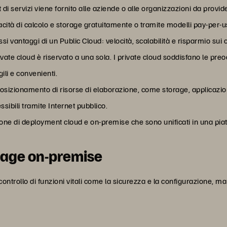
di servizi viene fornito alle aziende o alle organizzazioni da provider
acità di calcolo e storage gratuitamente o tramite modelli pay-per-u
si vantaggi di un Public Cloud: velocità, scalabilità e risparmio sui 
rivate cloud è riservato a una sola. I private cloud soddisfano le pre
ili e convenienti.
posizionamento di risorse di elaborazione, come storage, applicazion
ssibili tramite Internet pubblico.
e di deployment cloud e on-premise che sono unificati in una piatt
orage on-premise
trollo di funzioni vitali come la sicurezza e la configurazione, ma a 