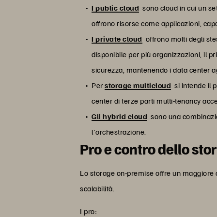
I public cloud
sono cloud in cui un set 
offrono risorse come applicazioni, cap
I private cloud
offrono molti degli stes
disponibile per più organizzazioni, il p
sicurezza, mantenendo i data center ag
Per
storage multicloud
si intende il 
center di terze parti multi-tenancy acce
Gli hybrid cloud
sono una combinazion
l'orchestrazione.
Pro e contro dello st
Lo storage on-premise offre un maggiore con
scalabilità.
I pro: