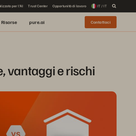
lizzato per l'AI
Trust Center
Opportunità di lavoro
IT / IT
Risorse
pure.ai
Contattaci
, vantaggi e rischi