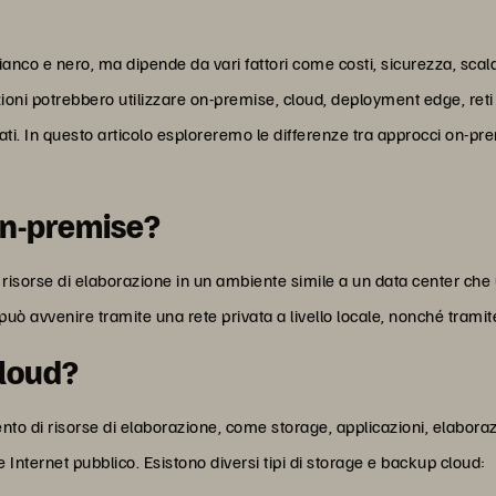
ianco e nero, ma dipende da vari fattori come costi, sicurezza, scal
oni potrebbero utilizzare on-premise, cloud, deployment edge, reti di
dati. In questo articolo esploreremo le differenze tra approcci on-
on-premise?
e risorse di elaborazione in un ambiente simile a un data center ch
 avvenire tramite una rete privata a livello locale, nonché tramite 
cloud?
nto di risorse di elaborazione, come storage, applicazioni, elaborazi
e Internet pubblico. Esistono diversi tipi di storage e backup cloud: