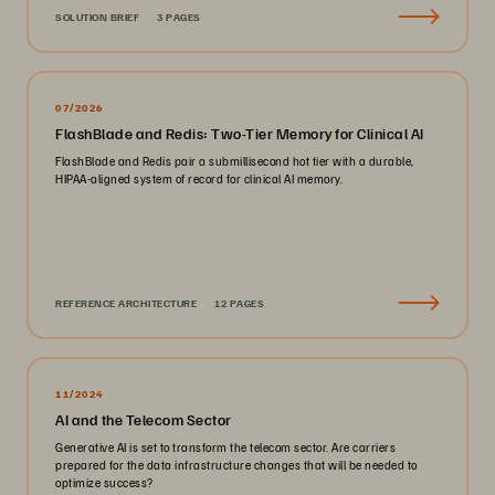
SOLUTION BRIEF
3 PAGES
07/2026
FlashBlade and Redis: Two-Tier Memory for Clinical AI
FlashBlade and Redis pair a submillisecond hot tier with a durable,
HIPAA-aligned system of record for clinical AI memory.
REFERENCE ARCHITECTURE
12 PAGES
11/2024
AI and the Telecom Sector
Generative AI is set to transform the telecom sector. Are carriers
prepared for the data infrastructure changes that will be needed to
optimize success?