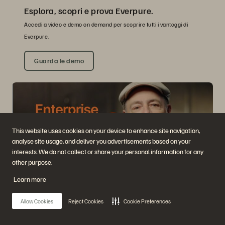
Esplora, scopri e prova Everpure.
Accedi a video e demo on demand per scoprire tutti i vantaggi di
Everpure.
Guarda le demo
This website uses cookies on your device to enhance site navigation,
analyse site usage, and deliver you advertisements based on your
interests. We do not collect or share your personal information for any
other purpose.
Learn more
VIDEO
Guarda: Il valore di un Enterprise Data Cloud
Allow Cookies
Reject Cookies
Cookie Preferences
(EDC).
Charlie Giancarlo spiega perché il futuro è nella gestione dei dati,