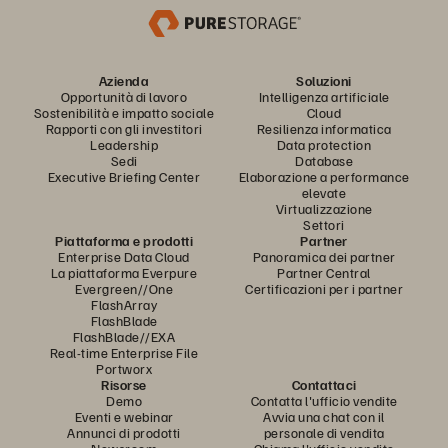
Azienda
Soluzioni
Opportunità di lavoro
Intelligenza artificiale
Sostenibilità e impatto sociale
Cloud
Rapporti con gli investitori
Resilienza informatica
Leadership
Data protection
Sedi
Database
Executive Briefing Center
Elaborazione a performance
elevate
Virtualizzazione
Settori
Piattaforma e prodotti
Partner
Enterprise Data Cloud
Panoramica dei partner
La piattaforma Everpure
Partner Central
Evergreen//One
Certificazioni per i partner
FlashArray
FlashBlade
FlashBlade//EXA
Real-time Enterprise File
Portworx
Risorse
Contattaci
Demo
Contatta l'ufficio vendite
Eventi e webinar
Avvia una chat con il
Annunci di prodotti
personale di vendita