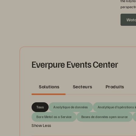
the keyno
perspecti
headed ne
Wat
Everpure Events Center
Solutions
Secteurs
Produits
Tous
Analytique de données
Analytique d’opérations 
Bare Metal as a Service
Bases de données open source
Show Less