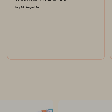
July 13 - August 14
Open the gates and take the ultimate ride through the
Everpure Theme Park. Register today to collect
tokens for a chance to win weekly prizes and unlock
the future of data management!
Register Now