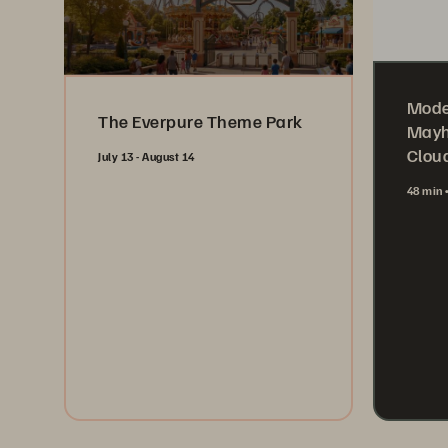
Mode
The Everpure Theme Park
Mayh
Cloud
July 13 - August 14
48 min
Register Now
Wa