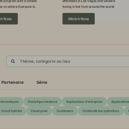
te program with a candid
attendees in Las Vegas and viewers
ve on where Everpure is
tuning in live from around the world.
xt.
ch Now
Watch Now
Thème, catégorie ou lieu
Partenaire
Série
informatiques
Analytique moderne
Applications d’entreprise
Application
Cloud hybride
Cloud privé
Conteneurs
Continuité des opérations