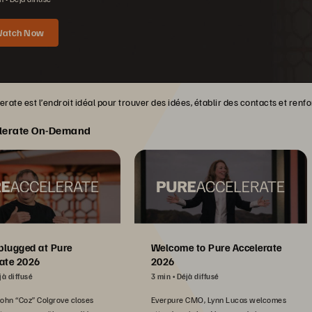
atch Now
rate est l’endroit idéal pour trouver des idées, établir des contacts et ren
lerate On-Demand
plugged at Pure
Welcome to Pure Accelerate
ate 2026
2026
jà diffusé
3 min
Déjà diffusé
John “Coz” Colgrove closes
Everpure CMO, Lynn Lucas welcomes