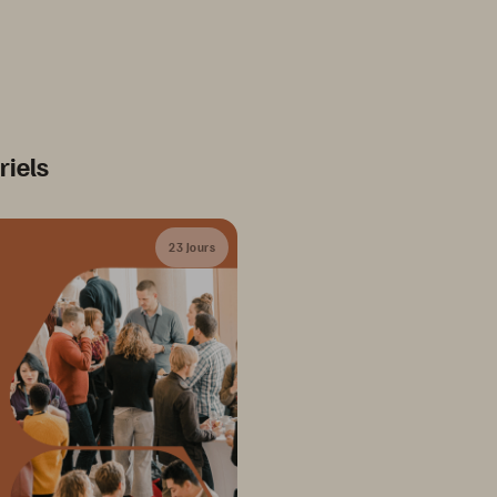
riels
23 Jours