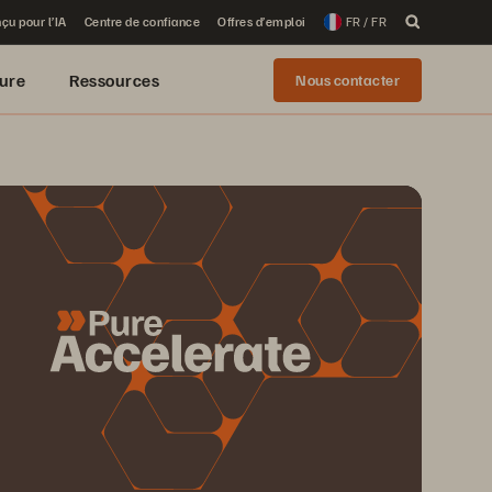
çu pour l’IA
Centre de confiance
Offres d’emploi
FR / FR
ure
Ressources
Nous contacter