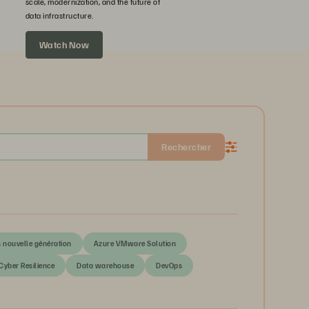
scale, modernization, and the future of
data infrastructure.
Watch Now
Rechercher
s nouvelle génération
Azure VMware Solution
Cyber Resilience
Data warehouse
DevOps