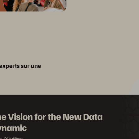
 experts sur une
e Vision for the New Data
ynamic
n
Déjà diffusé