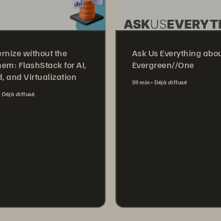
rnize without the
Ask Us Everything abo
em: FlashStack for AI,
Evergreen//One
, and Virtualization
59 min
Déjà diffusé
Déjà diffusé
Watch Now
tch Now