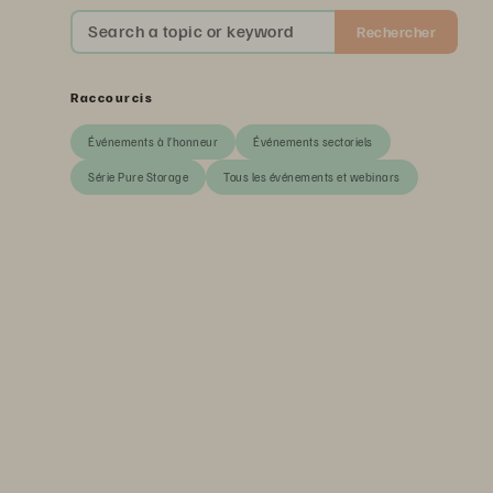
Search a topic or keyword
Rechercher
Raccourcis
Événements à l’honneur
Événements sectoriels
Série Pure Storage
Tous les événements et webinars