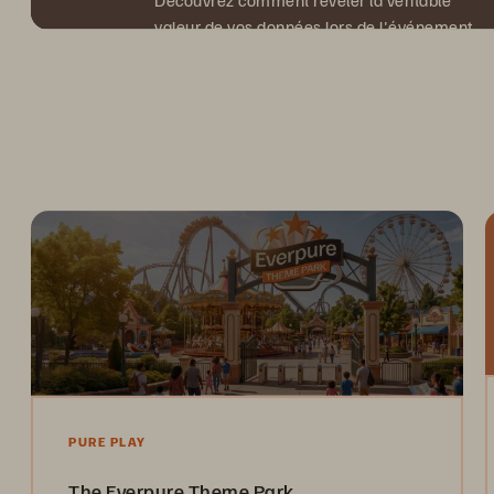
Découvrez comment révéler la véritable
valeur de vos données lors de l'événement
Pure Accelerate 2026, le 15 octobre 2026
au Pavillon d’Armenonville, à Paris.
PURE PLAY
The Everpure Theme Park