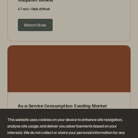
47 min
Déjà diffusé
Watch Now
As-a-Service Consumption: Evading Market
Volatility
This website uses cookies on your device to enhance site navigation,
40 min
Déjà diffusé
analyse site usage, and deliver you advertisements based on your
interests. We do not collect or share your personal information for any
Watch Now