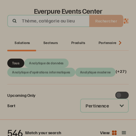
Everpure Events Center
Thème, catégorie ou lieu
Rechercher
Solutions
Secteurs
Produits
Partenaire
Sér
Tous
Analytique de données
(+27)
Analytique d’opérations informatiques
Analytique moderne
Upcoming Only
Pertinence
Sort
546
Match your search
View