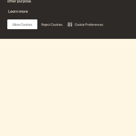
other purpose.
Learn more
Allow Cookies
Reject Cookies
Cookie Preferences
Main Menu
Notre plateforme
The Vision for the New Data Dynamic
Produits
20 min
Déjà diffusé
Solutions
Watch Now
Support
En savoir plus
Back to search