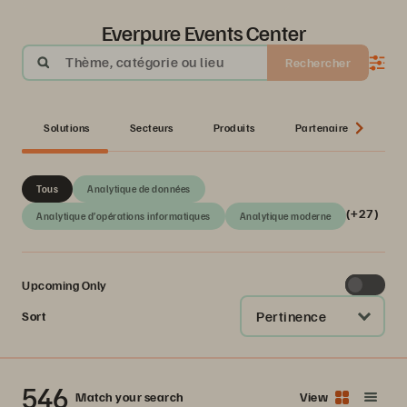
Everpure Events Center
Thème, catégorie ou lieu
Rechercher
Solutions
Secteurs
Produits
Partenaire
Sér
Tous
Analytique de données
(+27)
Analytique d’opérations informatiques
Analytique moderne
Upcoming Only
Pertinence
Sort
546
Match your search
View