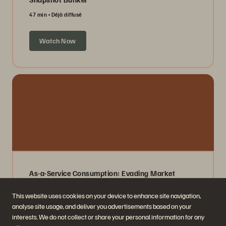
47 min
Déjà diffusé
Watch Now
As-a-Service Consumption: Evading Market
Volatility
This website uses cookies on your device to enhance site navigation,
40 min
Déjà diffusé
analyse site usage, and deliver you advertisements based on your
interests. We do not collect or share your personal information for any
Watch Now