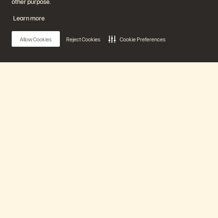
other purpose.
Learn more
Allow Cookies
Reject Cookies
Cookie Preferences
Main Menu
Notre plateforme
The Vision for the New Data Dynamic
Produits
20 min
Déjà diffusé
Solutions
Watch Now
Support
En savoir plus
Back to search