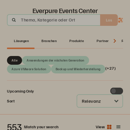
Everpure Events Center
Thema, Kategorie oder Ort
Los
Lösungen
Branchen
Produkte
Partner
Reih
Alle
Anwendungen der nächsten Generation
(+27)
Azure VMware Solution
Backup und Wiederherstellung
Upcoming Only
Relevanz
Sort
553
Match your search
View