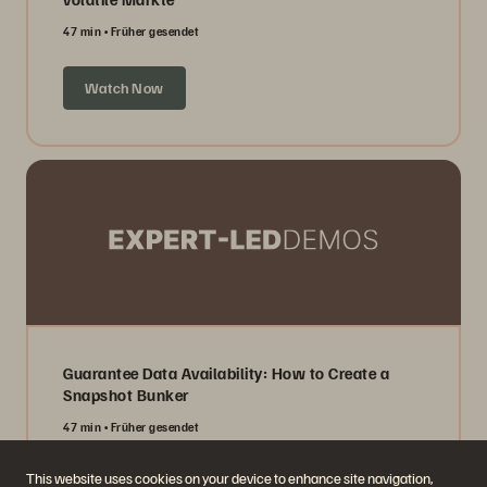
47 min
Früher gesendet
Watch Now
Guarantee Data Availability: How to Create a
Snapshot Bunker
47 min
Früher gesendet
This website uses cookies on your device to enhance site navigation,
Watch Now