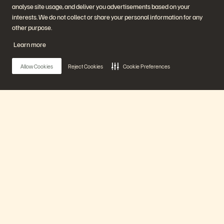
analyse site usage, and deliver you advertisements based on your
interests. We do not collect or share your personal information for any
other purpose.
Learn more
Allow Cookies
Reject Cookies
Cookie Preferences
Main Menu
As-a-Service Consumption: Evading Market
Volatility
Unsere Plattform
40 min
Früher gesendet
Produkte
Watch Now
Lösungen
Mehr laden
Back to search