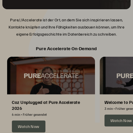
Pure//Accelerate ist der Ort, an dem Sie sich inspirieren lassen,
Kontakte knüpfen und Ihre Fähigkeiten ausbauen können, um Ihre
eigene Erfolgsgeschichte im Datenbereich zu schreiben.
Pure Accelerate On-Demand
Coz Unplugged at Pure Accelerate
Welcome to Pu
2026
3 min
Früher ges
6 min
Früher gesendet
Watch Now
Watch Now