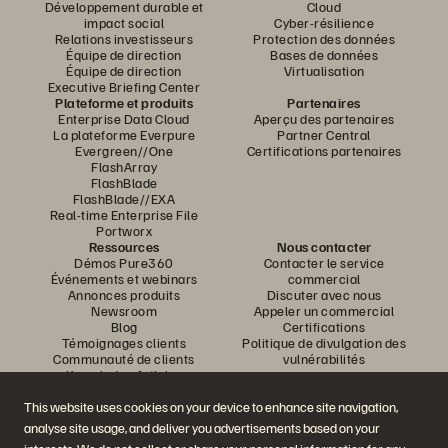
Développement durable et
Cloud
impact social
Cyber-résilience
Relations investisseurs
Protection des données
Équipe de direction
Bases de données
Équipe de direction
Virtualisation
Executive Briefing Center
Plateforme et produits
Partenaires
Enterprise Data Cloud
Aperçu des partenaires
La plateforme Everpure
Partner Central
Evergreen//One
Certifications partenaires
FlashArray
FlashBlade
FlashBlade//EXA
Real-time Enterprise File
Portworx
Ressources
Nous contacter
Démos Pure360
Contacter le service
Événements et webinars
commercial
Annonces produits
Discuter avec nous
Newsroom
Appeler un commercial
Blog
Certifications
Témoignages clients
Politique de divulgation des
Communauté de clients
vulnérabilités
Knowledge Articles
This website uses cookies on your device to enhance site navigation,
analyse site usage, and deliver you advertisements based on your
Rejoignez la conversation