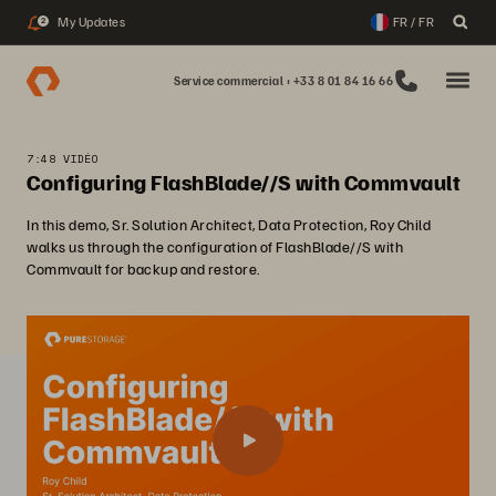
My Updates
FR / FR
2
Service commercial : +33 8 01 84 16 66
7:48 VIDÉO
Configuring FlashBlade//S with Commvault
In this demo, Sr. Solution Architect, Data Protection, Roy Child
walks us through the configuration of FlashBlade//S with
Commvault for backup and restore.