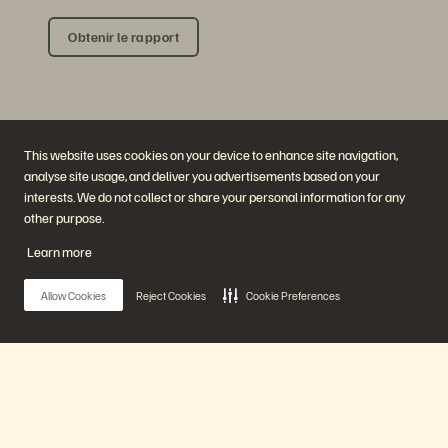
Obtenir le rapport
This website uses cookies on your device to enhance site navigation,
analyse site usage, and deliver you advertisements based on your
interests. We do not collect or share your personal information for any
other purpose.
Société
Solutions
Learn more
Carrières
Intelligence artificielle
Développement durable et
Cloud
impact social
Cyber-résilience
Allow Cookies
Reject Cookies
Cookie Preferences
Relations investisseurs
Protection des données
Équipe de direction
Bases de données
Équipe de direction
Virtualisation
Executive Briefing Center
Plateforme et produits
Partenaires
Enterprise Data Cloud
Aperçu des partenaires
Main Menu
La plateforme Everpure
Partner Central
Evergreen//One
Certifications partenaires
FlashArray
FlashBlade