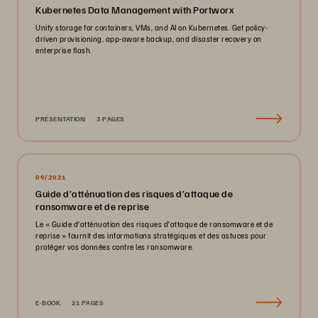
Kubernetes Data Management with Portworx
Unify storage for containers, VMs, and AI on Kubernetes. Get policy-
driven provisioning, app-aware backup, and disaster recovery on
enterprise flash.
PRÉSENTATION
3 PAGES
09/2021
Guide d’atténuation des risques d’attaque de
ransomware et de reprise
Le « Guide d’atténuation des risques d’attaque de ransomware et de
reprise » fournit des informations stratégiques et des astuces pour
protéger vos données contre les ransomware.
E-BOOK
21 PAGES