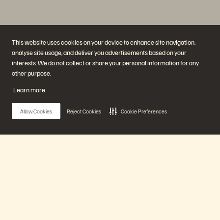
This website uses cookies on your device to enhance site navigation,
analyse site usage, and deliver you advertisements based on your
interests. We do not collect or share your personal information for any
other purpose.
Société
Solutions
Learn more
Carrières
Intelligence artificielle
Développement durable et
Cloud
impact social
Cyber-résilience
Allow Cookies
Reject Cookies
Cookie Preferences
Relations investisseurs
Protection des données
Équipe de direction
Bases de données
Équipe de direction
Virtualisation
Executive Briefing Center
Plateforme et produits
Partenaires
Enterprise Data Cloud
Aperçu des partenaires
Main Menu
La plateforme Everpure
Partner Central
Evergreen//One
Certifications partenaires
FlashArray
FlashBlade
Notre plateforme
FlashBlade//EXA
Real-time Enterprise File
Portworx
Produits
Ressources
Nous contacter