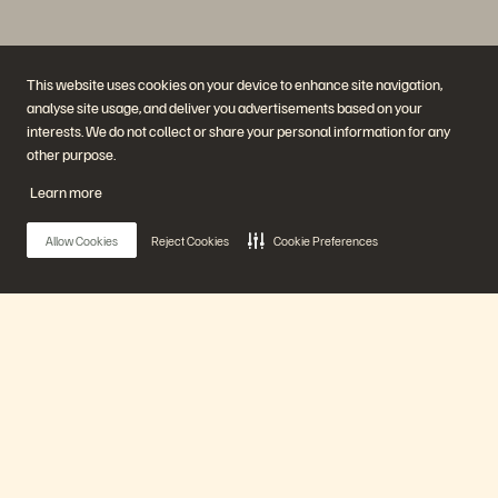
This website uses cookies on your device to enhance site navigation,
analyse site usage, and deliver you advertisements based on your
interests. We do not collect or share your personal information for any
other purpose.
Société
Solutions
Learn more
Carrières
Intelligence artificielle
Développement durable et
Cloud
impact social
Cyber-résilience
Allow Cookies
Reject Cookies
Cookie Preferences
Relations investisseurs
Protection des données
Équipe de direction
Bases de données
Équipe de direction
Virtualisation
Executive Briefing Center
Plateforme et produits
Partenaires
Enterprise Data Cloud
Aperçu des partenaires
Main Menu
La plateforme Everpure
Partner Central
Evergreen//One
Certifications partenaires
FlashArray
FlashBlade
Notre plateforme
FlashBlade//EXA
Real-time Enterprise File
Portworx
Produits
Ressources
Nous contacter
Démos Pure360
Contacter le service