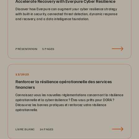
Accelerate Recovery with Everpure Cyber Resilience
Discover how Everpure can augment your cyber resilience strategy
with built-in security, connected threat detection, dynamic response
and recovery, and a data intelligence foundation.
PRÉSENTATION
5 PAGES
12/2023
Renforcer la résilience opérationnelle des services
financiers
Connaissez-vous les nouvelles réglementations concernant la résilience
opérationnelle et la cyberrésilience ? Êtes-vous prêts pour DORA ?
Découvrez les bonnes pratiques et renforcez votre résilience
opérationnelle.
LIVRE BLANC
14 PAGES