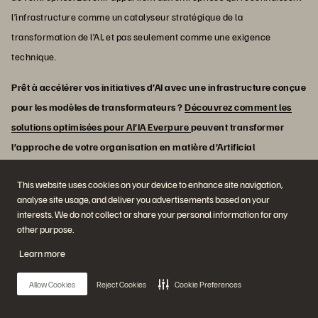
l’infrastructure comme un catalyseur stratégique de la
transformation de l’AI, et pas seulement comme une exigence
technique.
Prêt à accélérer vos initiatives d’AI avec une infrastructure conçue
pour les modèles de transformateurs ?
Découvrez comment les
solutions optimisées pour AI’IA Everpure
peuvent transformer
l’approche de votre organisation en matière d’Artificial
Intelligence.
This website uses cookies on your device to enhance site navigation,
analyse site usage, and deliver you advertisements based on your
interests. We do not collect or share your personal information for any
other purpose.
Nous vous recommandons également…
Learn more
Voir toutes les ressources
Allow Cookies
Reject Cookies
Cookie Preferences