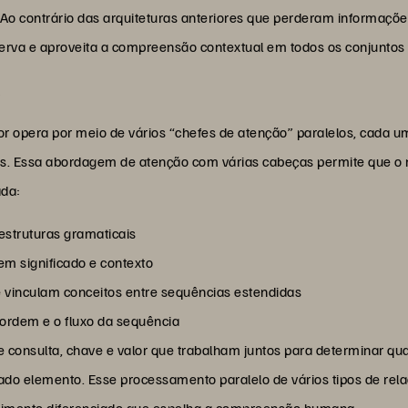
Ao contrário das arquiteturas anteriores que perderam informaç
eserva e aproveita a compreensão contextual em todos os conjuntos
s
opera por meio de vários “chefes de atenção” paralelos, cada um
os. Essa abordagem de atenção com várias cabeças permite que 
ada:
 estruturas gramaticais
em significado e contexto
 vinculam conceitos entre sequências estendidas
rdem e o fluxo da sequência
 consulta, chave e valor que trabalham juntos para determinar qu
o elemento. Esse processamento paralelo de vários tipos de rel
imento diferenciado que espelha a compreensão humana.