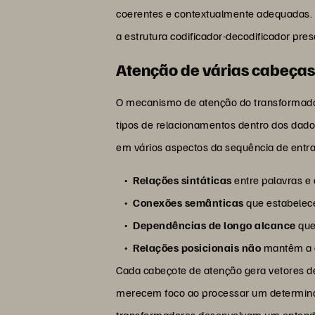
coerentes e contextualmente adequadas. 
a estrutura codificador-decodificador pr
Atenção de várias cabeça
O mecanismo de atenção do transformador 
tipos de relacionamentos dentro dos dad
em vários aspectos da sequência de entr
Relações sintáticas
entre palavras e
Conexões semânticas
que estabelec
Dependências de longo alcance
que
Relações posicionais não
mantêm a o
Cada cabeçote de atenção gera vetores de
merecem foco ao processar um determinad
transformadores desenvolvam um entend