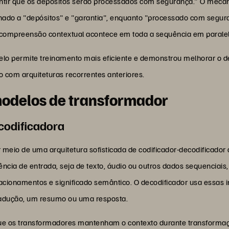
antir que os depósitos serão processados com segurança.” O meca
ado a "depósitos" e "garantia", enquanto "processado com segura
 compreensão contextual acontece em toda a sequência em paralelo
lo permite treinamento mais eficiente e demonstrou melhorar o
om arquiteturas recorrentes anteriores.
odelos de transformador
ecodificadora
meio de uma arquitetura sofisticada de codificador-decodificado
equência de entrada, seja de texto, áudio ou outros dados sequencia
lacionamentos e significado semântico. O decodificador usa essas 
radução, um resumo ou uma resposta.
 que os transformadores mantenham o contexto durante transform