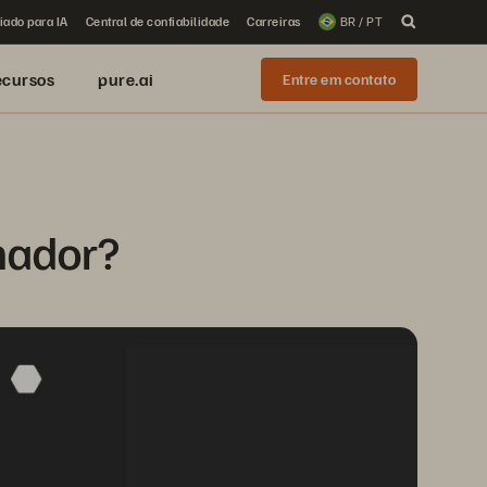
iado para IA
Central de confiabilidade
Carreiras
BR / PT
ecursos
pure.ai
Entre em contato
mador?