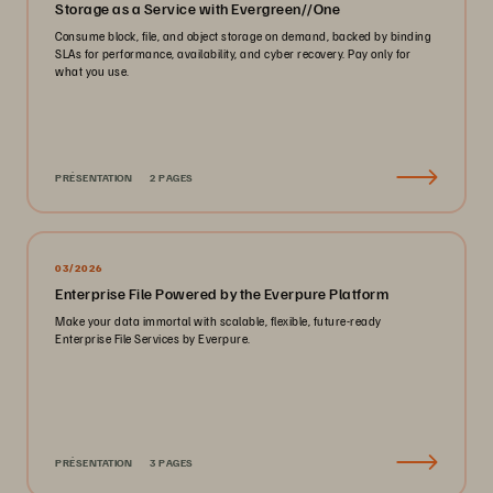
Storage as a Service with Evergreen//One
Consume block, file, and object storage on demand, backed by binding
SLAs for performance, availability, and cyber recovery. Pay only for
what you use.
PRÉSENTATION
2 PAGES
03/2026
Enterprise File Powered by the Everpure Platform
Make your data immortal with scalable, flexible, future-ready
Enterprise File Services by Everpure.
PRÉSENTATION
3 PAGES