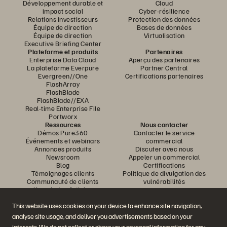
Développement durable et
Cloud
impact social
Cyber-résilience
Relations investisseurs
Protection des données
Équipe de direction
Bases de données
Équipe de direction
Virtualisation
Executive Briefing Center
Plateforme et produits
Partenaires
Enterprise Data Cloud
Aperçu des partenaires
La plateforme Everpure
Partner Central
Evergreen//One
Certifications partenaires
FlashArray
FlashBlade
FlashBlade//EXA
Real-time Enterprise File
Portworx
Ressources
Nous contacter
Démos Pure360
Contacter le service
Événements et webinars
commercial
Annonces produits
Discuter avec nous
Newsroom
Appeler un commercial
Blog
Certifications
Témoignages clients
Politique de divulgation des
Communauté de clients
vulnérabilités
Knowledge Articles
This website uses cookies on your device to enhance site navigation,
analyse site usage, and deliver you advertisements based on your
Rejoignez la conversation
interests. We do not collect or share your personal information for any