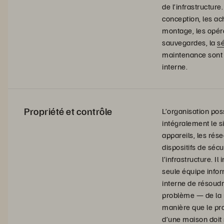
de l’infrastructure.
conception, les ach
montage, les opéra
sauvegardes, la
sé
maintenance sont
interne.
Propriété et contrôle
L’organisation po
intégralement le si
appareils, les rése
dispositifs de sécu
l’infrastructure. Il
seule équipe info
interne de résoudr
problème — de l
manière que le pro
d’une maison doit