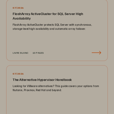
07/2026
FlashArray ActiveCluster for SQL Server High
Availability
FlashArray ActiveCluster protects SQL Server with synchronous,
storage-level high availability and automatic array failover.
LIVRE BLANC
10 PAGES
07/2026
The Alternative Hypervisor Handbook
Looking for VMware alternatives? This guide covers your options from
Nutanix, Proxmox, Red Hat and beyond.