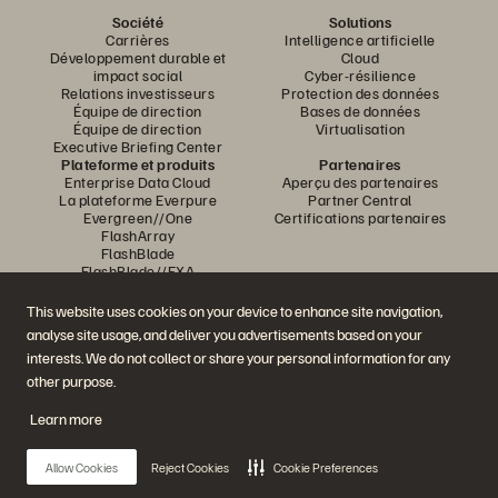
Société
Solutions
Carrières
Intelligence artificielle
Développement durable et
Cloud
impact social
Cyber-résilience
Relations investisseurs
Protection des données
Équipe de direction
Bases de données
Équipe de direction
Virtualisation
Executive Briefing Center
Plateforme et produits
Partenaires
Enterprise Data Cloud
Aperçu des partenaires
La plateforme Everpure
Partner Central
Evergreen//One
Certifications partenaires
FlashArray
FlashBlade
FlashBlade//EXA
Real-time Enterprise File
Portworx
This website uses cookies on your device to enhance site navigation,
Ressources
Nous contacter
analyse site usage, and deliver you advertisements based on your
Démos Pure360
Contacter le service
interests. We do not collect or share your personal information for any
Événements et webinars
commercial
Annonces produits
Discuter avec nous
other purpose.
Newsroom
Appeler un commercial
Blog
Certifications
Learn more
Témoignages clients
Politique de divulgation des
Communauté de clients
vulnérabilités
Knowledge Articles
Allow Cookies
Reject Cookies
Cookie Preferences