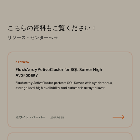
こちらの資料もご覧ください！
リソース・センターへ
07/2026
FlashArray ActiveCluster for SQL Server High
Availability
FlashArray ActiveCluster protects SQL Server with synchronous,
storage-level high availability and automatic array failover.
ホワイト・ペーパー
10 PAGES