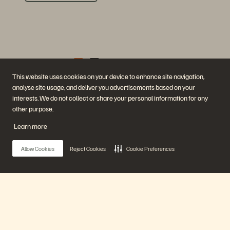
This website uses cookies on your device to enhance site navigation,
analyse site usage, and deliver you advertisements based on your
企業情報
ソリューション
interests. We do not collect or share your personal information for any
採用情報
AI（人工知能）
other purpose.
サステナビリティと社会的
クラウド
インパクト
サイバー・レジリエンス
Learn more
IR（投資家向け情報）
データ保護
経営陣
データベース
所在地
仮想化
Allow Cookies
Reject Cookies
Cookie Preferences
エグゼクティブ・ブリーフ
ィング・センター
プラットフォームと製品
パートナー
エンタープライズ・デー
パートナー概要
タ・クラウド
Partner Central
Everpure プラットフォーム
パートナー認定
Main Menu
Evergreen//One
FlashArray
FlashBlade
FlashBlade//EXA
プラットフォーム