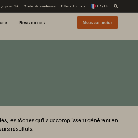
çu pour l’IA
Centre de confiance
Offres d’emploi
FR / FR
ure
Ressources
Nous contacter
riés, les tâches qu’ils accomplissent génèrent en
urs résultats.