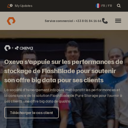
My Updates
FR / FR
2
Service commercial : +33 8 01 84 16 66
Oxeva s'appuie sur les performances de
stockage de FlashBlade pour soutenir
son offre big data pour ses clients
La société d'hébergement infogéré met à profit les performances et
la constance de la solution FlashBlade de Pure Storage pour fournir à
ses clients une offre big data de qualité
Télécharger le cas client