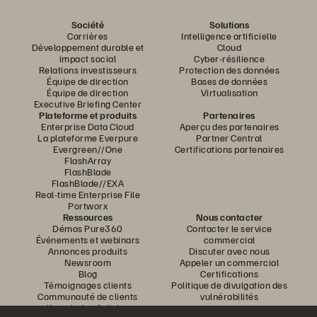
Société
Solutions
Carrières
Intelligence artificielle
Développement durable et
Cloud
impact social
Cyber-résilience
Relations investisseurs
Protection des données
Équipe de direction
Bases de données
Équipe de direction
Virtualisation
Executive Briefing Center
Plateforme et produits
Partenaires
Enterprise Data Cloud
Aperçu des partenaires
La plateforme Everpure
Partner Central
Evergreen//One
Certifications partenaires
FlashArray
FlashBlade
FlashBlade//EXA
Real-time Enterprise File
Portworx
Ressources
Nous contacter
Démos Pure360
Contacter le service
Événements et webinars
commercial
Annonces produits
Discuter avec nous
Newsroom
Appeler un commercial
Blog
Certifications
Témoignages clients
Politique de divulgation des
Communauté de clients
vulnérabilités
Knowledge Articles