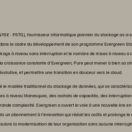
YSE : PSTG), fournisseur informatique pionnier du stockage as-a-
e dans le cadre du développement de son programme Evergreen St
ockage à niveau sans interruption et le nombre de mises à niveau
la croissance constante d'Evergreen, Pure peut mener à bien sa str
évolutive, et permettre une transition en douceur vers le cloud.
le modèle traditionnel du stockage de données, qui se caractérisai
ses à niveau titanesques, des rachats de capacités, des interrupti
grande complexité. Evergreen a ouvert la voie à une nouvelle ère e
nts un abonnement à l’innovation qui réduit les coûts et prolonge le 
rsuivre la modernisation de leur organisation sans aucune interrupti