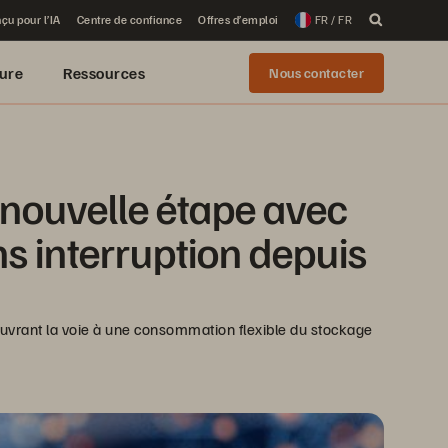
çu pour l’IA
Centre de confiance
Offres d’emploi
FR / FR
ure
Ressources
Nous contacter
 nouvelle étape avec 
s interruption depuis 
vrant la voie à une consommation flexible du stockage 