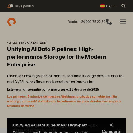
My Updates
ES / ES
2
Ventas +34 900 75 22 59
42:22 SEMINARIOS WEB
Unifying AI Data Pipelines: High-
performance Storage for the Modern
Enterprise
Discover how high-performance, scalable storage powers end-to-
end AI/ML workflows and accelerates innovation.
Este webinar se emitió por primera vez el 18 de junio de 2025
Los primeros 5 minutos de nuestros Webinars grabados son abiertos. Sin
embargo, si los está disfrutando, le pediremos un poco de información para
terminar de verlos.
Unifying AI Data Pipelines: High-performance Storage for the Modern Enterprise
Compartir
Discover how high-performance, scalable storage powers end-to-end AI/ML workflows and accelerates innovation