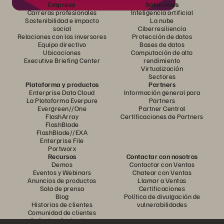
Empresa
Soluciones
Carreras profesionales
Inteligencia artificial
Sostenibilidad e impacto
La nube
social
Ciberresiliencia
Relaciones con los inversores
Protección de datos
Equipo directivo
Bases de datos
Ubicaciones
Computación de alto
Executive Briefing Center
rendimiento
Virtualización
Sectores
Plataforma y productos
Partners
Enterprise Data Cloud
Información general para
La Plataforma Everpure
Partners
Evergreen//One
Partner Central
FlashArray
Certificaciones de Partners
FlashBlade
FlashBlade//EXA
Enterprise File
Portworx
Recursos
Contactar con nosotros
Demos
Contactar con Ventas
Eventos y Webinars
Chatear con Ventas
Anuncios de productos
Llamar a Ventas
Sala de prensa
Certificaciones
Blog
Política de divulgación de
Historias de clientes
vulnerabilidades
Comunidad de clientes
Artículos divulgativos