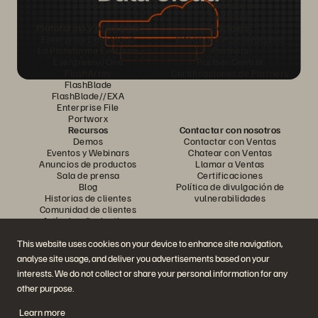
Virtualización
Sectores
Plataforma y productos
Partners
Enterprise Data Cloud
Información general para
La Plataforma Everpure
Partners
Evergreen//One
Partner Central
FlashArray
Certificaciones de Partners
FlashBlade
FlashBlade//EXA
Enterprise File
Portworx
Recursos
Contactar con nosotros
Demos
Contactar con Ventas
Eventos y Webinars
Chatear con Ventas
Anuncios de productos
Llamar a Ventas
Sala de prensa
Certificaciones
Blog
Política de divulgación de
Historias de clientes
vulnerabilidades
Comunidad de clientes
Artículos divulgativos
This website uses cookies on your device to enhance site navigation,
analyse site usage, and deliver you advertisements based on your
Únase a la conversación
interests. We do not collect or share your personal information for any
Siga las redes sociales oficiales de Everpure
other purpose.
Learn more