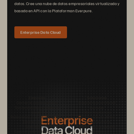
datos. Cree una nube de datos empresariales virtualizada y
basada en API con la Plataforman Everpure.
Enterprise Data Cloud
Empresa
Soluciones
Carreras profesionales
Inteligencia artificial
Sostenibilidad e impacto
La nube
social
Ciberresiliencia
Relaciones con los inversores
Protección de datos
Equipo directivo
Bases de datos
Ubicaciones
Computación de alto
Executive Briefing Center
rendimiento