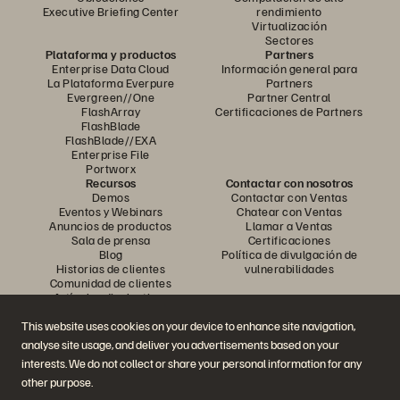
Executive Briefing Center
rendimiento
Virtualización
Sectores
Plataforma y productos
Partners
Enterprise Data Cloud
Información general para
La Plataforma Everpure
Partners
Evergreen//One
Partner Central
FlashArray
Certificaciones de Partners
FlashBlade
FlashBlade//EXA
Enterprise File
Portworx
Recursos
Contactar con nosotros
Demos
Contactar con Ventas
Eventos y Webinars
Chatear con Ventas
Anuncios de productos
Llamar a Ventas
Sala de prensa
Certificaciones
Blog
Política de divulgación de
Historias de clientes
vulnerabilidades
Comunidad de clientes
Artículos divulgativos
This website uses cookies on your device to enhance site navigation,
analyse site usage, and deliver you advertisements based on your
Únase a la conversación
interests. We do not collect or share your personal information for any
Siga las redes sociales oficiales de Everpure
other purpose.