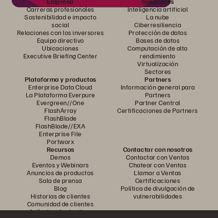
Empresa
Soluciones
Carreras profesionales
Inteligencia artificial
Sostenibilidad e impacto
La nube
social
Ciberresiliencia
Relaciones con los inversores
Protección de datos
Equipo directivo
Bases de datos
Ubicaciones
Computación de alto
Executive Briefing Center
rendimiento
Virtualización
Sectores
Plataforma y productos
Partners
Enterprise Data Cloud
Información general para
La Plataforma Everpure
Partners
Evergreen//One
Partner Central
FlashArray
Certificaciones de Partners
FlashBlade
FlashBlade//EXA
Enterprise File
Portworx
Recursos
Contactar con nosotros
Demos
Contactar con Ventas
Eventos y Webinars
Chatear con Ventas
Anuncios de productos
Llamar a Ventas
Sala de prensa
Certificaciones
Blog
Política de divulgación de
Historias de clientes
vulnerabilidades
Comunidad de clientes
Artículos divulgativos