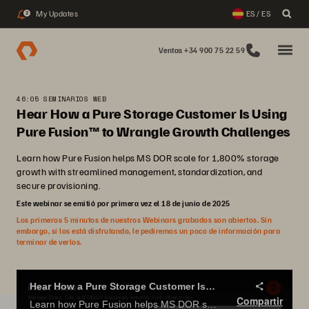
My Updates
ES / ES
2
Ventas +34 900 75 22 59
46:05 SEMINARIOS WEB
Hear How a Pure Storage Customer Is Using
Pure Fusion™ to Wrangle Growth Challenges
Learn how Pure Fusion helps MS DOR scale for 1,800% storage
growth with streamlined management, standardization, and
secure provisioning.
Este webinar se emitió por primera vez el 18 de junio de 2025
Los primeros 5 minutos de nuestros Webinars grabados son abiertos. Sin
embargo, si los está disfrutando, le pediremos un poco de información para
terminar de verlos.
Hear How a Pure Storage Customer Is Using Pure Fusion™ to Wrangle Growth Challenges
Compartir
Learn how Pure Fusion helps MS DOR scale for 1,800% storage growth with streamlined management, standardization, and secure provisioning