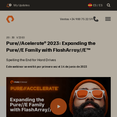
My Updates
ES / ES
2
Ventas +34 900 75 22 59
20:30 VIDEO
Pure//Acelerate® 2023: Expanding the
Pure//E Family with FlashArray//E™
Spelling the End for Hard Drives
Este webinar se emitió por primera vez el 14 de junio de 2023