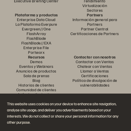
Executive Briefing Center
rendimiento
Virtualización
Sectores
Plataforma y productos
Partners
Enterprise Data Cloud
Información general para
La Plataforma Everpure
Partners
Evergreen//One
Partner Central
FlashArray
Certificaciones de Partners
FlashBlade
FlashBlade//EXA
Enterprise File
Portworx
Recursos
Contactar con nosotros
Demos
Contactar con Ventas
Eventos y Webinars
Chatear con Ventas
Anuncios de productos
Llamar a Ventas
Sala de prensa
Certificaciones
Blog
Política de divulgación de
Historias de clientes
vulnerabilidades
Comunidad de clientes
Artículos divulgativos
This website uses cookies on your device to enhance site navigation,
analyse site usage, and deliver you advertisements based on your
Únase a la conversación
interests. We do not collect or share your personal information for any
Siga las redes sociales oficiales de Everpure
other purpose.