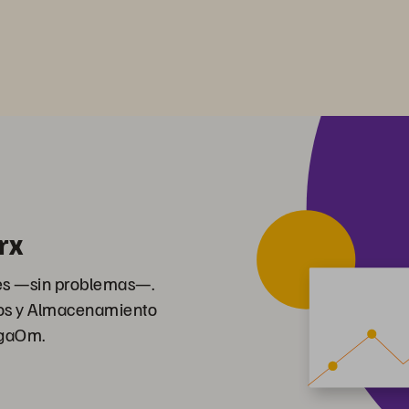
rx
stes —sin problemas—.
tos y Almacenamiento
igaOm.