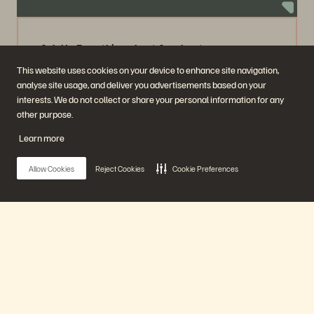
Ask Us Everything about Accelerate
Announcements
This website uses cookies on your device to enhance site navigation,
59 min
Emitido anteriormente
analyse site usage, and deliver you advertisements based on your
interests. We do not collect or share your personal information for any
other purpose.
Watch Now
Learn more
Allow Cookies
Reject Cookies
Cookie Preferences
Main Menu
Nuestra Plataforma
Guarantee Data Availability: How to Create a