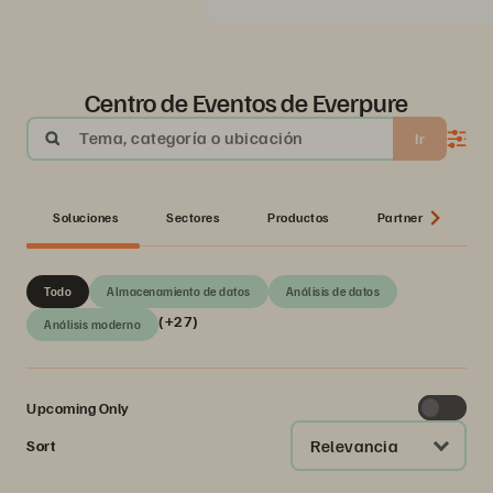
Centro de Eventos de Everpure
Tema, categoría o ubicación
Ir
Soluciones
Sectores
Productos
Partner
Ser
Todo
Almacenamiento de datos
Análisis de datos
(+27)
Análisis moderno
Upcoming Only
Relevancia
Sort