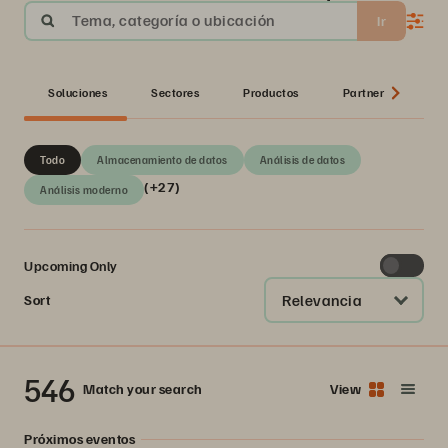
Tema, categoría o ubicación
Ir
Soluciones
Sectores
Productos
Partner
Ser
Todo
Almacenamiento de datos
Análisis de datos
(+27)
Análisis moderno
Upcoming Only
Relevancia
Sort
546
Match your search
View
Próximos eventos