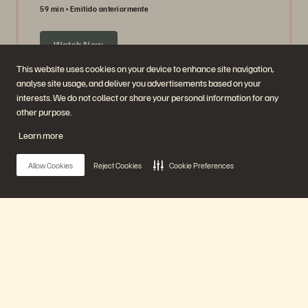
59 min
Emitido anteriormente
Watch Now
This website uses cookies on your device to enhance site navigation,
analyse site usage, and deliver you advertisements based on your
interests. We do not collect or share your personal information for any
other purpose.
Learn more
Allow Cookies
Reject Cookies
Cookie Preferences
Guarantee Data Availability: How to Create a
Main Menu
Snapshot Bunker
47 min
Emitido anteriormente
Nuestra Plataforma
Watch Now