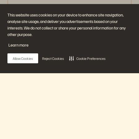
Watch Now
This website uses cookies on your device to enhance site navigation,
analyse site usage, and deliver you advertisements based on your
interests. We do not collect or share your personal information for any
other purpose.
Learn more
Allow Cookies
Reject Cookies
Cookie Preferences
Main Menu
As-a-Service Consumption: Evading Market
Volatility
Nuestra Plataforma
40 min
Emitido anteriormente
Watch Now
Productos