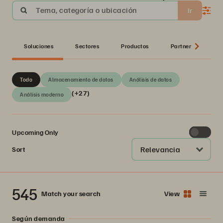
Tema, categoría o ubicación
Ir
Soluciones
Sectores
Productos
Partner
Ser
Todo
Almacenamiento de datos
Análisis de datos
(+27)
Análisis moderno
Upcoming Only
Relevancia
Sort
545
Match your search
View
Según demanda