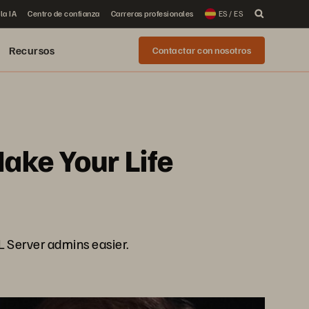
la IA
Centro de confianza
Carreras profesionales
ES / ES
Recursos
Contactar con nosotros
ake Your Life
L Server admins easier.