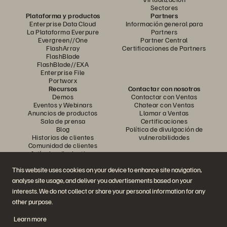
Sectores
Plataforma y productos
Partners
Enterprise Data Cloud
Información general para
La Plataforma Everpure
Partners
Evergreen//One
Partner Central
FlashArray
Certificaciones de Partners
FlashBlade
FlashBlade//EXA
Enterprise File
Portworx
Recursos
Contactar con nosotros
Demos
Contactar con Ventas
Eventos y Webinars
Chatear con Ventas
Anuncios de productos
Llamar a Ventas
Sala de prensa
Certificaciones
Blog
Política de divulgación de
Historias de clientes
vulnerabilidades
Comunidad de clientes
Artículos divulgativos
This website uses cookies on your device to enhance site navigation,
analyse site usage, and deliver you advertisements based on your
Únase a la conversación
interests. We do not collect or share your personal information for any
Siga las redes sociales oficiales de Everpure
other purpose.
Learn more