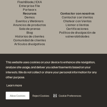
FlashBlade//EXA
Enterprise File
Portworx
Recursos
Contactar con nosotros
Demos
Contactar con Ventas
Eventos y Webinars
Chatear con Ventas
Anuncios de productos
Llamar a Ventas
Sala de prensa
Certificaciones
Blog
Política de divulgación de
Historias de clientes
vulnerabilidades
Comunidad de clientes
Artículos divulgativos
Únase a la conversación
This website uses cookies on your device to enhance site navigation,
Siga las redes sociales oficiales de Everpure
analyse site usage, and deliver you advertisements based on your
interests. We do not collect or share your personal information for any
other purpose.
© 2026 Everpure, Inc. Todos los derechos reservados.
Learn more
Política de privacidad
Condiciones de uso del Sitio Web
Aviso legal
Centro de confianza
Configuración de cookies
No vendan ni compartan mis datos
Allow Cookies
Reject Cookies
Cookie Preferences
My Updates