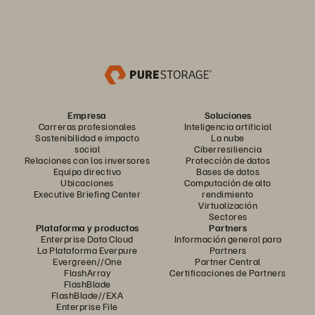
Empresa
Soluciones
Carreras profesionales
Inteligencia artificial
Sostenibilidad e impacto
La nube
social
Ciberresiliencia
Relaciones con los inversores
Protección de datos
Equipo directivo
Bases de datos
Ubicaciones
Computación de alto
Executive Briefing Center
rendimiento
Virtualización
Sectores
Plataforma y productos
Partners
Enterprise Data Cloud
Información general para
La Plataforma Everpure
Partners
Evergreen//One
Partner Central
FlashArray
Certificaciones de Partners
FlashBlade
FlashBlade//EXA
Enterprise File