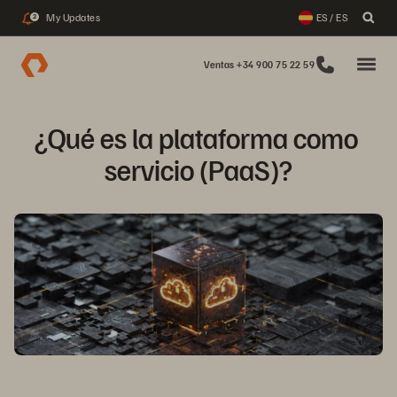
My Updates
ES / ES
2
Ventas +34 900 75 22 59
¿Qué es la plataforma como 
servicio (PaaS)?