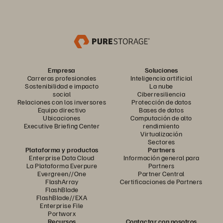
Empresa
Soluciones
Carreras profesionales
Inteligencia artificial
Sostenibilidad e impacto
La nube
social
Ciberresiliencia
Relaciones con los inversores
Protección de datos
Equipo directivo
Bases de datos
Ubicaciones
Computación de alto
Executive Briefing Center
rendimiento
Virtualización
Sectores
Plataforma y productos
Partners
Enterprise Data Cloud
Información general para
La Plataforma Everpure
Partners
Evergreen//One
Partner Central
FlashArray
Certificaciones de Partners
FlashBlade
FlashBlade//EXA
Enterprise File
Portworx
Recursos
Contactar con nosotros