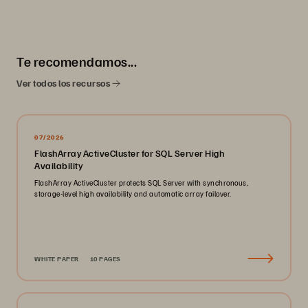
Te recomendamos...
Ver todos los recursos
07/2026
FlashArray ActiveCluster for SQL Server High
Availability
FlashArray ActiveCluster protects SQL Server with synchronous,
storage-level high availability and automatic array failover.
WHITE PAPER
10 PAGES