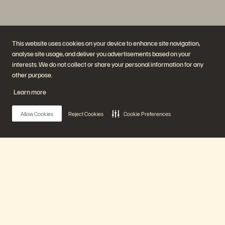
This website uses cookies on your device to enhance site navigation,
analyse site usage, and deliver you advertisements based on your
interests. We do not collect or share your personal information for any
Empresa
Soluciones
other purpose.
Carreras profesionales
Inteligencia artificial
Sostenibilidad e impacto
La nube
Learn more
social
Ciberresiliencia
Relaciones con los inversores
Protección de datos
Equipo directivo
Bases de datos
Allow Cookies
Reject Cookies
Cookie Preferences
Ubicaciones
Computación de alto
Executive Briefing Center
rendimiento
Virtualización
Sectores
Plataforma y productos
Partners
Enterprise Data Cloud
Información general para
Main Menu
La Plataforma Everpure
Partners
Evergreen//One
Partner Central
FlashArray
Certificaciones de Partners
FlashBlade
Nuestra Plataforma
FlashBlade//EXA
Enterprise File
Portworx
Productos
Recursos
Contactar con nosotros