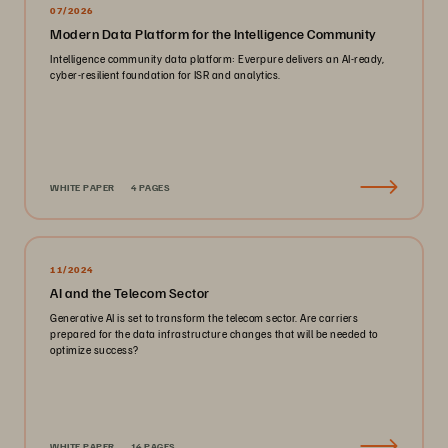
07/2026
Modern Data Platform for the Intelligence Community
Intelligence community data platform: Everpure delivers an AI-ready,
cyber-resilient foundation for ISR and analytics.
WHITE PAPER
4 PAGES
11/2024
AI and the Telecom Sector
Generative AI is set to transform the telecom sector. Are carriers
prepared for the data infrastructure changes that will be needed to
optimize success?
WHITE PAPER
14 PAGES