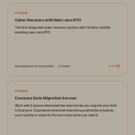
07/2026
Cyber Recovery with Near-zero RTO
The first integrated cyber recovery solution with full data visibility,
enabling near-zero RTO.
RESUMEN DE LA SOLUCIÓN
3 PAGES
07/2026
Everpure Data Migration Service
Work with Everpure Advanced Services to help you migrate your data
to Everpure. Experience minimized downtime,predictable outcomes,
and a platform ready for the next move when you need it.