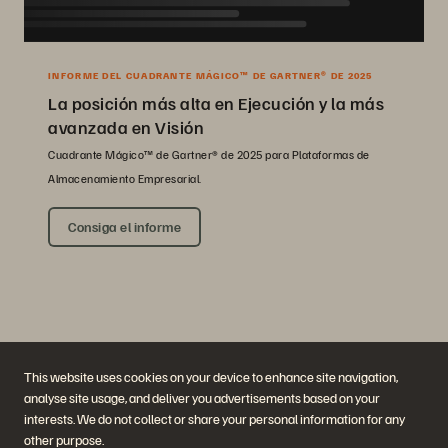
INFORME DEL CUADRANTE MÁGICO™ DE GARTNER® DE 2025
La posición más alta en Ejecución y la más
avanzada en Visión
Cuadrante Mágico™ de Gartner® de 2025 para Plataformas de
Almacenamiento Empresarial.
Consiga el informe
This website uses cookies on your device to enhance site navigation,
analyse site usage, and deliver you advertisements based on your
interests. We do not collect or share your personal information for any
Empresa
Soluciones
other purpose.
Carreras profesionales
Inteligencia artificial