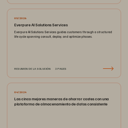
05/2026
Everpure AI Solutions Services
Everpure AI Solutions Services guides customers through a structured
life cycle spanning consult, deploy, and optimize phases.
RESUMEN DE LA SOLUCIÓN
3 PAGES
04/2024
Las cinco mejores maneras de ahorrar costes con una
plataforma de almacenamiento de datos consistente