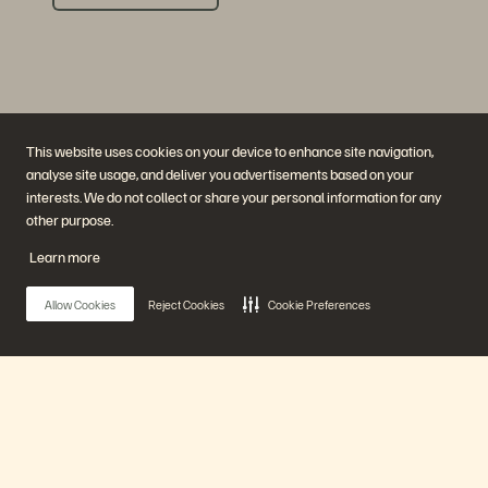
This website uses cookies on your device to enhance site navigation,
analyse site usage, and deliver you advertisements based on your
interests. We do not collect or share your personal information for any
Empresa
Soluciones
other purpose.
Carreras profesionales
Inteligencia artificial
Sostenibilidad e impacto
La nube
Learn more
social
Ciberresiliencia
Relaciones con los inversores
Protección de datos
Equipo directivo
Bases de datos
Allow Cookies
Reject Cookies
Cookie Preferences
Ubicaciones
Computación de alto
Executive Briefing Center
rendimiento
Virtualización
Sectores
Plataforma y productos
Partners
Enterprise Data Cloud
Información general para
Main Menu
La Plataforma Everpure
Partners
Evergreen//One
Partner Central
FlashArray
Certificaciones de Partners
FlashBlade
Nuestra Plataforma
FlashBlade//EXA