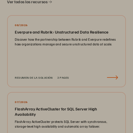
Ver todos los recursos
08/2026
Everpure and Rubrik: Unstructured Data Resilience
Discover how the partnership between Rubrik and Everpure redefines
how organizations manage and secure unstructured data at scale.
RESUMEN DE LA SOLUCIÓN
3 PAGES
07/2026
FlashArray ActiveCluster for SQL Server High
Availability
FlashArray ActiveCluster protects SQL Server with synchronous,
storage-level high availability and automatic array failover.