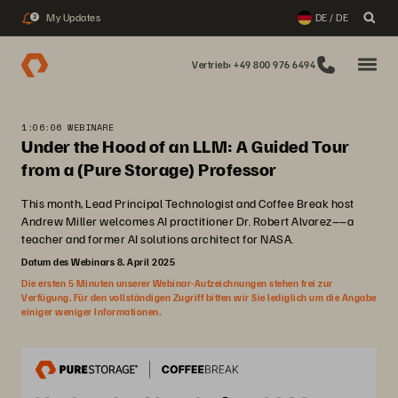
My Updates
DE / DE
2
Vertrieb: +49 800 976 6494
1:06:06 WEBINARE
Under the Hood of an LLM: A Guided Tour
from a (Pure Storage) Professor
This month, Lead Principal Technologist and Coffee Break host
Andrew Miller welcomes AI practitioner Dr. Robert Alvarez––a
teacher and former AI solutions architect for NASA.
Datum des Webinars 8. April 2025
Die ersten 5 Minuten unserer Webinar-Aufzeichnungen stehen frei zur
Verfügung. Für den vollständigen Zugriff bitten wir Sie lediglich um die Angabe
einiger weniger Informationen.