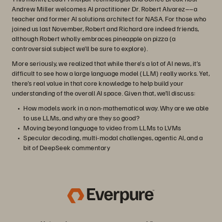
Andrew Miller welcomes AI practitioner Dr. Robert Alvarez––a
teacher and former AI solutions architect for NASA. For those who
joined us last November, Robert and Richard are indeed friends,
although Robert wholly embraces pineapple on pizza (a
controversial subject we’ll be sure to explore).
More seriously, we realized that while there’s a lot of AI news, it’s
difficult to see how a large language model (LLM) really works. Yet,
there’s real value in that core knowledge to help build your
understanding of the overall AI space. Given that, we’ll discuss:
How models work in a non-mathematical way. Why are we able
to use LLMs, and why are they so good?
Moving beyond language to video from LLMs to LVMs
Specular decoding, multi-modal challenges, agentic AI, and a
bit of DeepSeek commentary