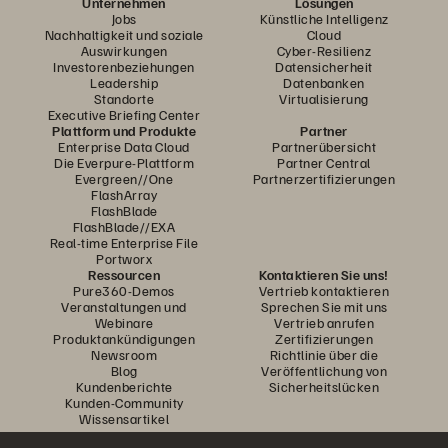
Unternehmen
Lösungen
Jobs
Künstliche Intelligenz
Nachhaltigkeit und soziale
Cloud
Auswirkungen
Cyber-Resilienz
Investorenbeziehungen
Datensicherheit
Leadership
Datenbanken
Standorte
Virtualisierung
Executive Briefing Center
Plattform und Produkte
Partner
Enterprise Data Cloud
Partnerübersicht
Die Everpure-Plattform
Partner Central
Evergreen//One
Partnerzertifizierungen
FlashArray
FlashBlade
FlashBlade//EXA
Real-time Enterprise File
Portworx
Ressourcen
Kontaktieren Sie uns!
Pure360-Demos
Vertrieb kontaktieren
Veranstaltungen und
Sprechen Sie mit uns
Webinare
Vertrieb anrufen
Produktankündigungen
Zertifizierungen
Newsroom
Richtlinie über die
Blog
Veröffentlichung von
Kundenberichte
Sicherheitslücken
Kunden-Community
Wissensartikel