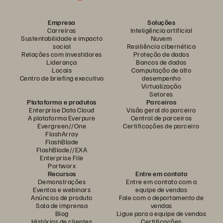
Empresa
Soluções
Carreiras
Inteligência artificial
Sustentabilidade e impacto
Nuvem
social
Resiliência cibernética
Relações com investidores
Proteção de dados
Liderança
Bancos de dados
Locais
Computação de alto
Centro de briefing executivo
desempenho
Virtualização
Setores
Plataforma e produtos
Parceiros
Enterprise Data Cloud
Visão geral do parceiro
A plataforma Everpure
Central de parceiros
Evergreen//One
Certificações de parceiro
FlashArray
FlashBlade
FlashBlade//EXA
Enterprise File
Portworx
Recursos
Entre em contato
Demonstrações
Entre em contato com a
Eventos e webinars
equipe de vendas
Anúncios de produto
Fale com o departamento de
Sala de imprensa
vendas
Blog
Ligue para a equipe de vendas
Histórias de clientes
Certificações