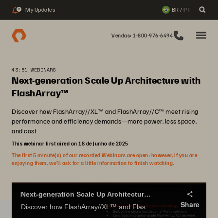
My Updates
BR / PT
2
Vendas: 1-800-976-6494
43:51 WEBINARS
Next-generation Scale Up Architecture with
FlashArray™
Discover how FlashArray//XL™ and FlashArray//C™ meet rising
performance and efficiency demands—more power, less space,
and cost.
This webinar first aired on 18 de Junho de 2025
The first 5 minute(s) of our recorded Webinars are open; however, if you are
enjoying them, we’ll ask for a little information to finish watching.
Next-generation Scale Up Architecture with FlashArray™
Share
Discover how FlashArray//XL™ and FlashArray//C™ meet rising performance and efficiency demands—more power, less space, and cost.