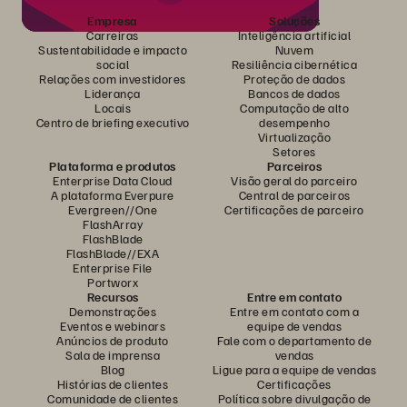
Empresa
Soluções
Carreiras
Inteligência artificial
Sustentabilidade e impacto
Nuvem
social
Resiliência cibernética
Relações com investidores
Proteção de dados
Liderança
Bancos de dados
Locais
Computação de alto
Centro de briefing executivo
desempenho
Virtualização
Setores
Plataforma e produtos
Parceiros
Enterprise Data Cloud
Visão geral do parceiro
A plataforma Everpure
Central de parceiros
Evergreen//One
Certificações de parceiro
FlashArray
FlashBlade
FlashBlade//EXA
Enterprise File
Portworx
Recursos
Entre em contato
Demonstrações
Entre em contato com a
Eventos e webinars
equipe de vendas
Anúncios de produto
Fale com o departamento de
Sala de imprensa
vendas
Blog
Ligue para a equipe de vendas
Histórias de clientes
Certificações
Comunidade de clientes
Política sobre divulgação de