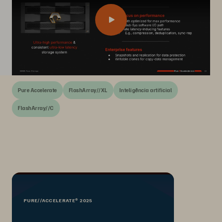
Pure Accelerate
FlashArray//XL
Inteligência artificial
FlashArray//C
PURE//ACCELERATE® 2025