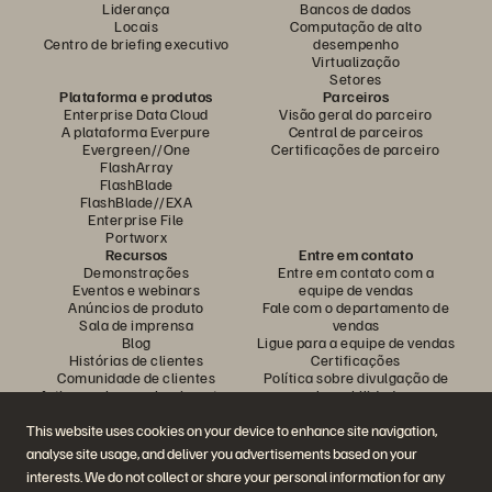
Liderança
Bancos de dados
Locais
Computação de alto
Centro de briefing executivo
desempenho
Virtualização
Setores
Plataforma e produtos
Parceiros
Enterprise Data Cloud
Visão geral do parceiro
A plataforma Everpure
Central de parceiros
Evergreen//One
Certificações de parceiro
FlashArray
FlashBlade
FlashBlade//EXA
Enterprise File
Portworx
Recursos
Entre em contato
Demonstrações
Entre em contato com a
Eventos e webinars
equipe de vendas
Anúncios de produto
Fale com o departamento de
Sala de imprensa
vendas
Blog
Ligue para a equipe de vendas
Histórias de clientes
Certificações
Comunidade de clientes
Política sobre divulgação de
Artigos sobre conhecimentos
vulnerabilidades
This website uses cookies on your device to enhance site navigation,
analyse site usage, and deliver you advertisements based on your
Participe da conversa
interests. We do not collect or share your personal information for any
Siga todas as redes sociais da Everpure