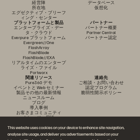
経営陣
データベース
所在地
仮想化
エグゼクティブ・ブリーフ
ィング・センター
プラットフォームと製品
パートナー
エンタープライズ・デー
パートナー概要
タ・クラウド
Partner Central
Everpure プラットフォーム
パートナー認定
Evergreen//One
FlashArray
FlashBlade
FlashBlade//EXA
リアルタイムのエンタープ
ライズ・ファイル
Portworx
関連リソース
連絡先
Pure360 デモ
ご相談・お問い合わせ
イベントと Web セミナー
認定プログラム
製品その他の最新情報
脆弱性開示ポリシー
ニュースルーム
ブログ
導入事例
お客さまコミュニティ
ナレッジ・用語
This website uses cookies on your device to enhance site navigation,
analyse site usage, and deliver you advertisements based on your
公式 SNS