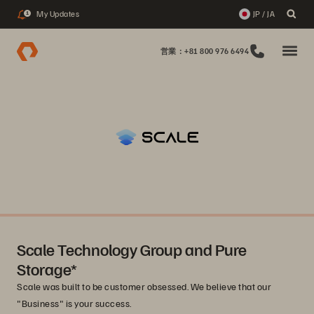
My Updates
JP / JA
1
営業：+81 800 976 6494
Scale Technology Group and Pure
Storage*
Scale was built to be customer obsessed. We believe that our
"Business" is your success.