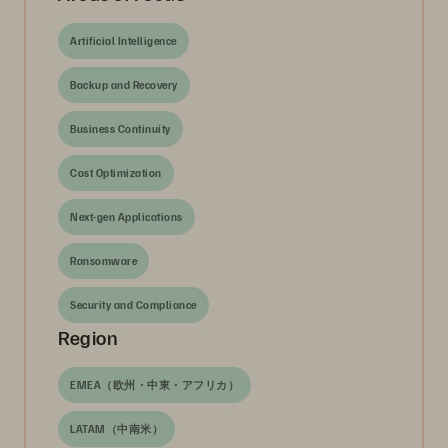
Artificial Intelligence
Backup and Recovery
Business Continuity
Cost Optimization
Next-gen Applications
Ransomware
Security and Compliance
Region
EMEA（欧州・中東・アフリカ）
LATAM（中南米）