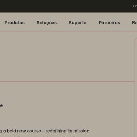
Cr
Produtos
Soluções
Suporte
Parceiros
R
*
g a bold new course—redefining its mission