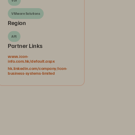
VDI
VMware Solutions
Region
APJ
Partner Links
www.icon-
info.com.hk/default.aspx
hk.linkedin.com/company/icon-
business-systems-limited