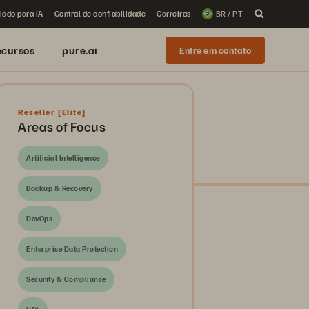
iado para IA
Central de confiabilidade
Carreiras
BR / PT
ecursos
pure.ai
Entre em contato
Reseller
[Elite]
Areas of Focus
Artificial Intelligence
Backup & Recovery
DevOps
Enterprise Data Protection
Security & Compliance