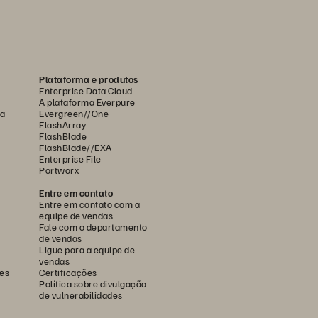
Plataforma e produtos
Enterprise Data Cloud
A plataforma Everpure
ca
Evergreen//One
FlashArray
FlashBlade
FlashBlade//EXA
Enterprise File
Portworx
Entre em contato
Entre em contato com a
equipe de vendas
Fale com o departamento
de vendas
Ligue para a equipe de
vendas
es
Certificações
Política sobre divulgação
de vulnerabilidades