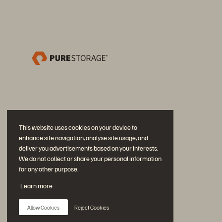
This website uses cookies on your device to
enhance site navigation, analyse site usage, and
deliver you advertisements based on your interests.
We do not collect or share your personal information
for any other purpose.
Participe da conversa
Learn more
Siga todas as redes sociais da Everpure
Allow Cookies
Reject Cookies