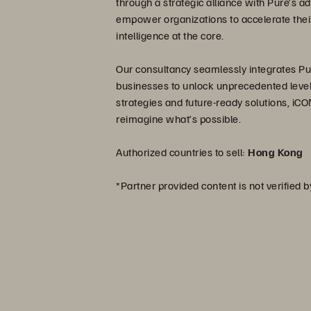
through a strategic alliance with Pure’s 
empower organizations to accelerate their
intelligence at the core.
Our consultancy seamlessly integrates Pure
businesses to unlock unprecedented levels 
strategies and future-ready solutions, iCON
reimagine what’s possible.
Authorized countries to sell:
Hong Kong
*Partner provided content is not verified 