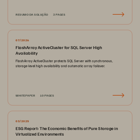
RESUMO DA SOLUÇÃO
3 PAGES
07/2026
FlashArray ActiveCluster for SQL Server High
Availability
FlashArray ActiveCluster protects SQL Server with synchronous,
storage-level high availability and automatic array failover.
WHITEPAPER
10 PAGES
03/2025
ESG Report: The Economic Benefits of Pure Storage in
Virtualized Environments