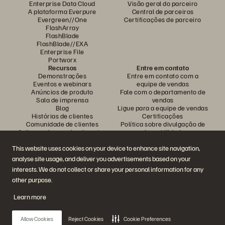
Enterprise Data Cloud
Visão geral do parceiro
A plataforma Everpure
Central de parceiros
Evergreen//One
Certificações de parceiro
FlashArray
FlashBlade
FlashBlade//EXA
Enterprise File
Portworx
Recursos
Entre em contato
Demonstrações
Entre em contato com a
Eventos e webinars
equipe de vendas
Anúncios de produto
Fale com o departamento de
Sala de imprensa
vendas
Blog
Ligue para a equipe de vendas
Histórias de clientes
Certificações
Comunidade de clientes
Política sobre divulgação de
Artigos sobre conhecimentos
vulnerabilidades
This website uses cookies on your device to enhance site navigation,
analyse site usage, and deliver you advertisements based on your
Participe da conversa
interests. We do not collect or share your personal information for any
Siga todas as redes sociais da Everpure
other purpose.
Learn more
© 2026 Everpure, Inc. Todos os direitos reservados.
Allow Cookies
Reject Cookies
Cookie Preferences
Privacidade
Termos do site
Questões legais
Central de confiabilidade