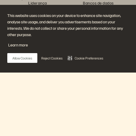
Liderança
Bancos de dados
Locais
Computação de alto
Centro de briefing executivo
desempenho
This website uses cookies on your device to enhance site navigation,
Virtualização
analyse site usage, and deliver you advertisements based on your
Setores
Plataforma e produtos
Parceiros
interests. We do not collect or share your personal information for any
Enterprise Data Cloud
Visão geral do parceiro
other purpose.
A plataforma Everpure
Central de parceiros
Evergreen//One
Certificações de parceiro
Learn more
FlashArray
FlashBlade
FlashBlade//EXA
Allow Cookies
Reject Cookies
Cookie Preferences
Enterprise File
Portworx
Recursos
Entre em contato
Demonstrações
Entre em contato com a
Eventos e webinars
equipe de vendas
Anúncios de produto
Fale com o departamento de
Main Menu
Sala de imprensa
vendas
Blog
Ligue para a equipe de vendas
Histórias de clientes
Certificações
Nossa plataforma
Comunidade de clientes
Política sobre divulgação de
Artigos sobre conhecimentos
vulnerabilidades
Produtos
Participe da conversa
Siga todas as redes sociais da Everpure