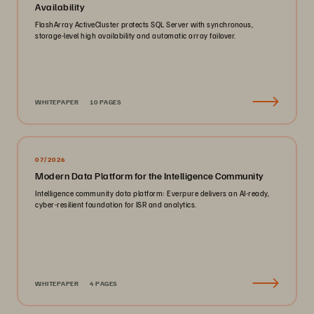
Availability
FlashArray ActiveCluster protects SQL Server with synchronous,
storage-level high availability and automatic array failover.
WHITEPAPER
10 PAGES
07/2026
Modern Data Platform for the Intelligence Community
Intelligence community data platform: Everpure delivers an AI-ready,
cyber-resilient foundation for ISR and analytics.
WHITEPAPER
4 PAGES