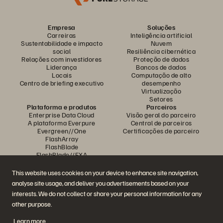
Empresa
Soluções
Carreiras
Inteligência artificial
Sustentabilidade e impacto
Nuvem
social
Resiliência cibernética
Relações com investidores
Proteção de dados
Liderança
Bancos de dados
Locais
Computação de alto
Centro de briefing executivo
desempenho
Virtualização
Setores
Plataforma e produtos
Parceiros
Enterprise Data Cloud
Visão geral do parceiro
A plataforma Everpure
Central de parceiros
Evergreen//One
Certificações de parceiro
FlashArray
FlashBlade
FlashBlade//EXA
Enterprise File
Portworx
This website uses cookies on your device to enhance site navigation,
Recursos
Entre em contato
analyse site usage, and deliver you advertisements based on your
Demonstrações
Entre em contato com a
interests. We do not collect or share your personal information for any
Eventos e webinars
equipe de vendas
Anúncios de produto
Fale com o departamento de
other purpose.
Sala de imprensa
vendas
Blog
Ligue para a equipe de vendas
Learn more