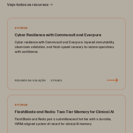
Veja todos os recursos
07/2026
Cyber Resilience with Commvault and Everpure
Cyber resilience with Commvault and Everpure: layered immutability,
cleanroom validation, and flash-speed recovery to restore operations
with confidence.
RESUMO DA SOLUÇÃO
3 PAGES
07/2026
FlashBlade and Redis: Two-Tier Memory for Clinical AI
FlashBlade and Redis pair a submillisecond hot tier with a durable,
HIPAA-aligned system of record for clinical AI memory.