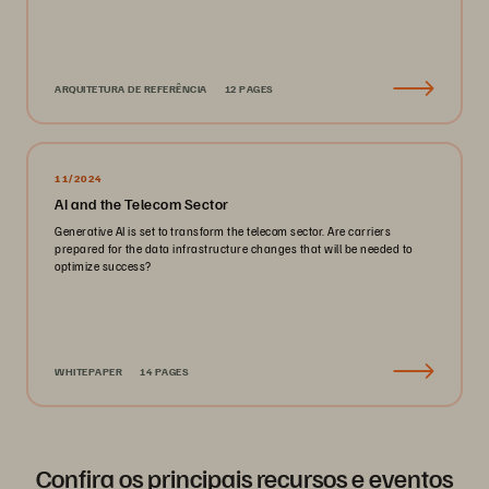
ARQUITETURA DE REFERÊNCIA
12 PAGES
11/2024
AI and the Telecom Sector
Generative AI is set to transform the telecom sector. Are carriers
prepared for the data infrastructure changes that will be needed to
optimize success?
WHITEPAPER
14 PAGES
Confira os principais recursos e eventos